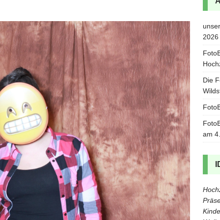
unser
2026
FotoB
Hoch
Die F
Wilds
FotoB
FotoB
am 4
I
Hochz
Präse
Kinde