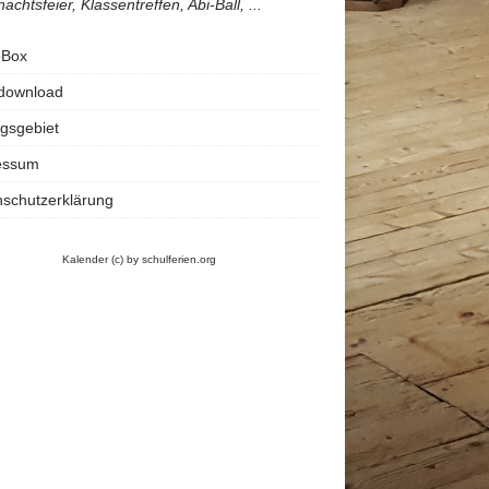
achtsfeier, Klassentreffen, Abi-Ball, ...
oBox
rdownload
gsgebiet
essum
schutzerklärung
Kalender
(c) by schulferien.org