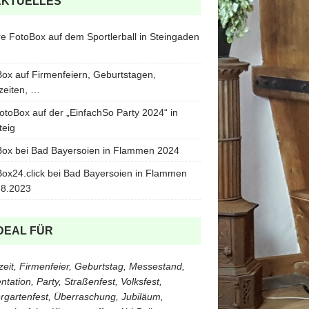
AKTUELLES
e FotoBox auf dem Sportlerball in Steingaden
ox auf Firmenfeiern, Geburtstagen,
zeiten, …
otoBox auf der „EinfachSo Party 2024“ in
teig
ox bei Bad Bayersoien in Flammen 2024
ox24.click bei Bad Bayersoien in Flammen
.8.2023
DEAL FÜR
eit, Firmenfeier, Geburtstag, Messestand,
ntation, Party, Straßenfest, Volksfest,
rgartenfest, Überraschung, Jubiläum,