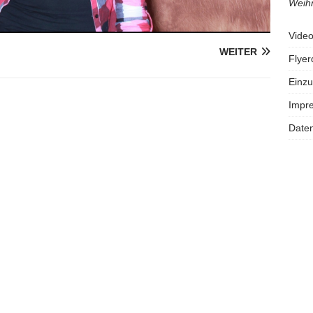
Weihn
Vide
WEITER
Flye
Einzu
Impr
Daten