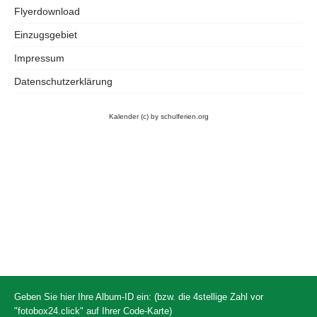
Flyerdownload
Einzugsgebiet
Impressum
Datenschutzerklärung
Kalender
(c) by schulferien.org
Geben Sie hier Ihre Album-ID ein: (bzw. die 4stellige Zahl vor
"fotobox24.click" auf Ihrer Code-Karte)