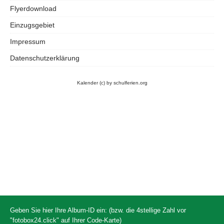
Flyerdownload
Einzugsgebiet
Impressum
Datenschutzerklärung
Kalender
(c) by schulferien.org
Geben Sie hier Ihre Album-ID ein: (bzw. die 4stellige Zahl vor
"fotobox24.click" auf Ihrer Code-Karte)