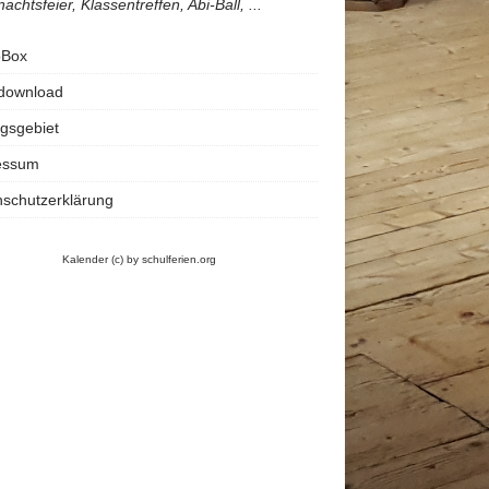
achtsfeier, Klassentreffen, Abi-Ball, ...
oBox
rdownload
gsgebiet
essum
schutzerklärung
Kalender
(c) by schulferien.org