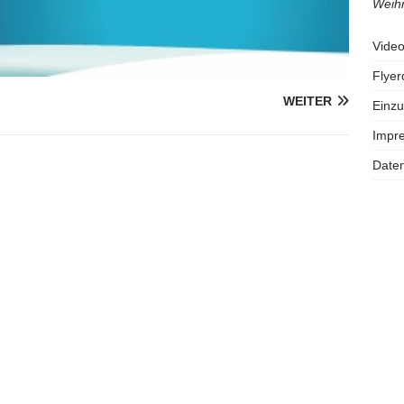
Weihn
Vide
Flye
WEITER
Einzu
Impr
Daten