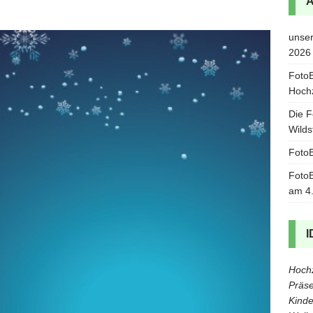
unser
2026
FotoB
Hoch
Die F
Wilds
FotoB
FotoB
am 4
I
Hochz
Präse
Kinde