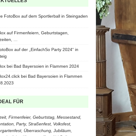
AKTUELLES
e FotoBox auf dem Sportlerball in Steingaden
ox auf Firmenfeiern, Geburtstagen,
zeiten, …
otoBox auf der „EinfachSo Party 2024“ in
teig
ox bei Bad Bayersoien in Flammen 2024
ox24.click bei Bad Bayersoien in Flammen
.8.2023
DEAL FÜR
eit, Firmenfeier, Geburtstag, Messestand,
ntation, Party, Straßenfest, Volksfest,
rgartenfest, Überraschung, Jubiläum,