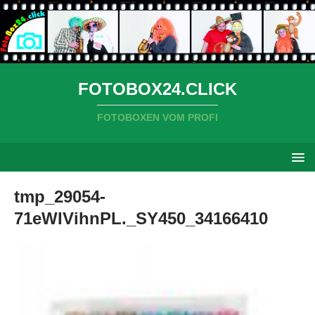
FOTOBOX24.CLICK
FOTOBOXEN VOM PROFI
tmp_29054-
71eWIVihnPL._SY450_34166410