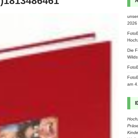
3)1813486461
unser
2026
FotoB
Hoch
Die F
Wilds
FotoB
FotoB
am 4
I
Hochz
Präse
Kinde