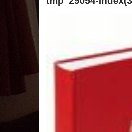
tmp_29054-index(