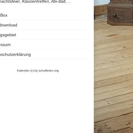
achtsfeier, Klassentreffen, Abi-Ball, ...
oBox
rdownload
gsgebiet
essum
schutzerklärung
Kalender
(c) by schulferien.org