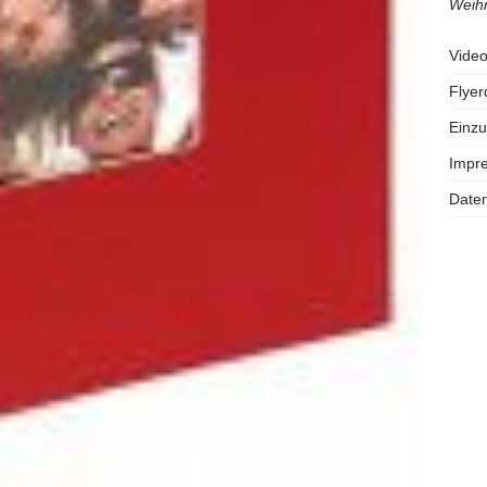
Weihn
Vide
Flye
Einzu
Impr
Daten