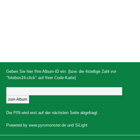
Geben Sie hier Ihre Album-ID ein: (bzw. die 4stellige Zahl vor
"fotobox24.click" auf Ihrer Code-Karte)
Die PIN wird erst auf der nächsten Seite abgefragt.
Powered by
www.pyromonster.de
und
SiLight