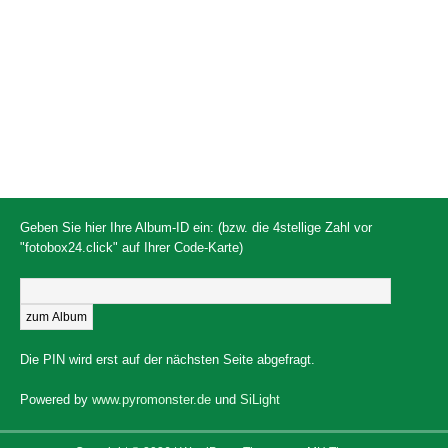
Geben Sie hier Ihre Album-ID ein: (bzw. die 4stellige Zahl vor
"fotobox24.click" auf Ihrer Code-Karte)
Die PIN wird erst auf der nächsten Seite abgefragt.
Powered by
www.pyromonster.de
und
SiLight