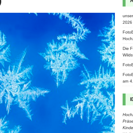
)
unser
2026
FotoB
Hoch
Die F
Wilds
FotoB
FotoB
am 4
I
Hochz
Präse
Kinde