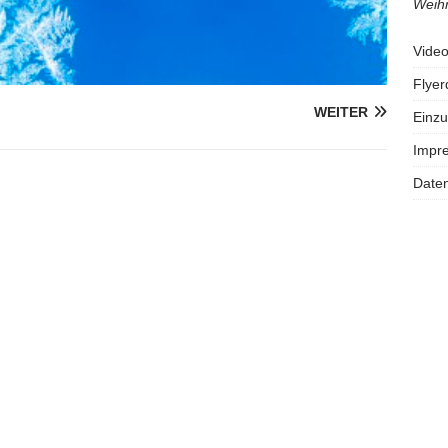
Weihn
Vide
Flye
WEITER
Einzu
Impr
Daten