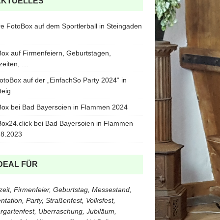
AKTUELLES
e FotoBox auf dem Sportlerball in Steingaden
ox auf Firmenfeiern, Geburtstagen,
zeiten, …
otoBox auf der „EinfachSo Party 2024“ in
teig
ox bei Bad Bayersoien in Flammen 2024
ox24.click bei Bad Bayersoien in Flammen
.8.2023
DEAL FÜR
eit, Firmenfeier, Geburtstag, Messestand,
ntation, Party, Straßenfest, Volksfest,
rgartenfest, Überraschung, Jubiläum,