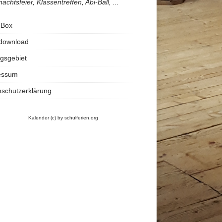
achtsfeier, Klassentreffen, Abi-Ball, ...
oBox
rdownload
gsgebiet
essum
schutzerklärung
Kalender
(c) by schulferien.org