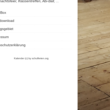
achtsfeier, Klassentreffen, Abi-Ball, ...
oBox
rdownload
gsgebiet
essum
schutzerklärung
Kalender
(c) by schulferien.org