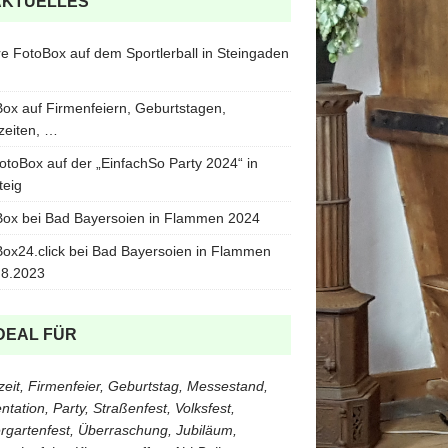
AKTUELLES
e FotoBox auf dem Sportlerball in Steingaden
ox auf Firmenfeiern, Geburtstagen,
zeiten, …
otoBox auf der „EinfachSo Party 2024“ in
teig
ox bei Bad Bayersoien in Flammen 2024
ox24.click bei Bad Bayersoien in Flammen
.8.2023
DEAL FÜR
eit, Firmenfeier, Geburtstag, Messestand,
ntation, Party, Straßenfest, Volksfest,
rgartenfest, Überraschung, Jubiläum,