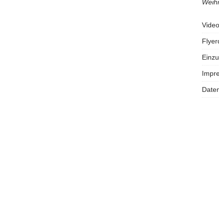
Weihn
Vide
Flye
Einzu
Impr
Daten