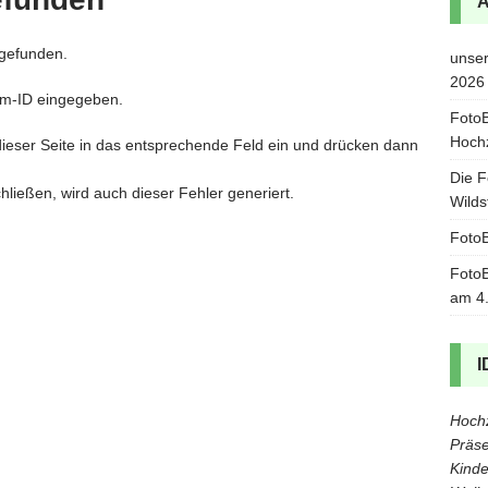
 gefunden.
unser
2026
um-ID eingegeben.
FotoB
Hoch
dieser Seite in das entsprechende Feld ein und drücken dann
Die F
hließen, wird auch dieser Fehler generiert.
Wilds
FotoB
FotoB
am 4
I
Hochz
Präse
Kinde