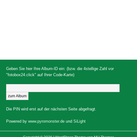
Geben Sie hier Ihre Album-ID ein: (bzw. die 4stellige Zahl vor
"fotobox24.click" auf Ihrer Code-Karte)
Die PIN wird erst auf der nächsten Seite abgefragt.
Powered by
www.pyromonster.de
und
SiLight